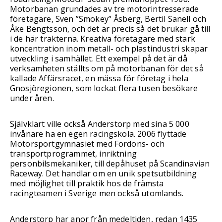
Motorbanan grundades av tre motorintresserade
företagare, Sven ”Smokey” Åsberg, Bertil Sanell och
Åke Bengtsson, och det är precis så det brukar gå till
i de här trakterna. Kreativa företagare med stark
koncentration inom metall- och plastindustri skapar
utveckling i samhället. Ett exempel på det är då
verksamheten ställts om på motorbanan för det så
kallade Affärsracet, en mässa för företag i hela
Gnosjöregionen, som lockat flera tusen besökare
under åren.
Självklart ville också Anderstorp med sina 5 000
invånare ha en egen racingskola. 2006 flyttade
Motorsportgymnasiet med Fordons- och
transportprogrammet, inriktning
personbilsmekaniker, till depåhuset på Scandinavian
Raceway. Det handlar om en unik spetsutbildning
med möjlighet till praktik hos de främsta
racingteamen i Sverige men också utomlands.
Anderstorp har anor från medeltiden, redan 1435