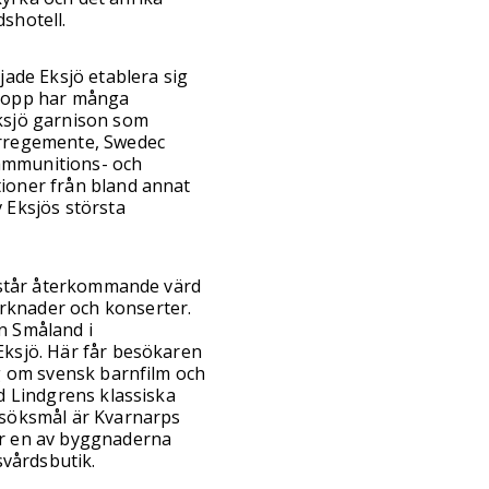
shotell.
jade Eksjö etablera sig
 lopp har många
ksjö garnison som
örregemente, Swedec
ammunitions- och
ioner från bland annat
 Eksjös största
h står återkommande värd
rknader och konserter.
n Småland i
Eksjö. Här får besökaren
ng om svensk barnfilm och
id Lindgrens klassiska
esöksmål är Kvarnarps
är en av byggnaderna
vårdsbutik.