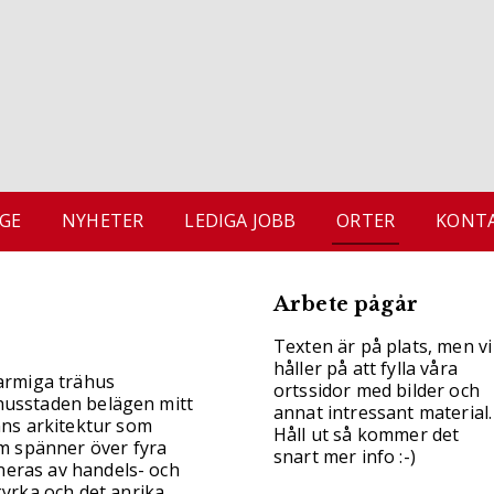
GE
NYHETER
LEDIGA JOBB
ORTER
KONTA
Arbete pågår
Texten är på plats, men vi
håller på att fylla våra
armiga trähus
ortssidor med bilder och
rähusstaden belägen mitt
annat intressant material.
nns arkitektur som
Håll ut så kommer det
m spänner över fyra
snart mer info :-)
ineras av handels- och
yrka och det anrika