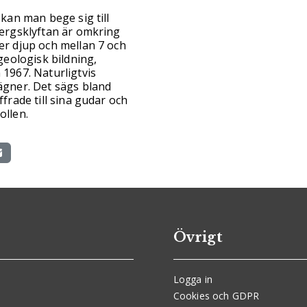
kan man bege sig till
ergsklyftan är omkring
r djup och mellan 7 och
geologisk bildning,
1967. Naturligtvis
ägner. Det sägs bland
frade till sina gudar och
ollen.
Övrigt
Logga in
Cookies och GDPR