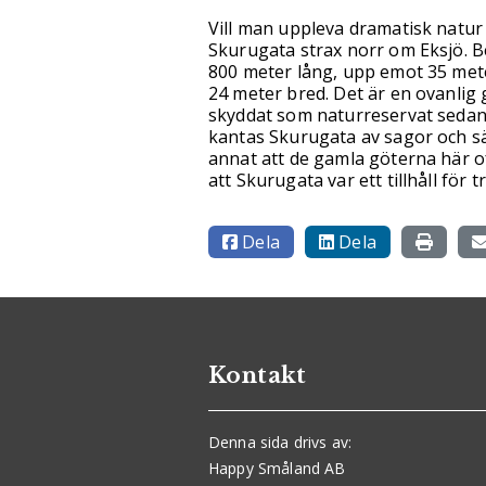
Vill man uppleva dramatisk natur 
Skurugata strax norr om Eksjö. B
800 meter lång, upp emot 35 mete
24 meter bred. Det är en ovanlig 
skyddat som naturreservat sedan 
kantas Skurugata av sagor och s
annat att de gamla göterna här of
att Skurugata var ett tillhåll för tr
Dela
Dela
Kontakt
Denna sida drivs av:
Happy Småland AB