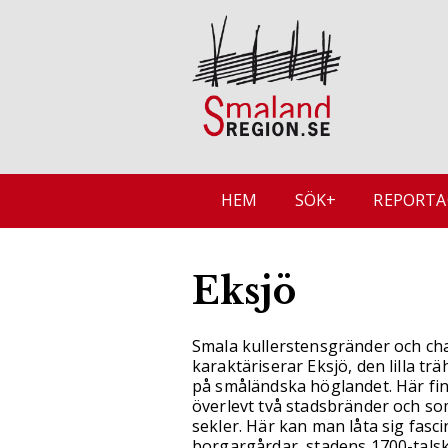
HEM
SÖK+
REPORTA
Eksjö
Smala kullerstensgränder och ch
karaktäriserar Eksjö, den lilla t
på småländska höglandet. Här fi
överlevt två stadsbränder och so
sekler. Här kan man låta sig fasc
borgargårdar, stadens 1700-talsk