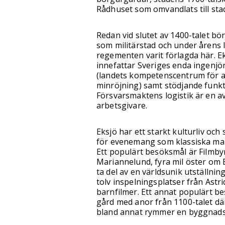
Rådhuset som omvandlats till stad
Redan vid slutet av 1400-talet bör
som militärstad och under årens
regementen varit förlagda här. E
innefattar Sveriges enda ingenj
(landets kompetenscentrum för 
minröjning) samt stödjande funkt
Försvarsmaktens logistik är en av
arbetsgivare.
Eksjö har ett starkt kulturliv oc
för evenemang som klassiska ma
Ett populärt besöksmål är Filmby
Mariannelund, fyra mil öster om 
ta del av en världsunik utställni
tolv inspelningsplatser från Astr
barnfilmer. Ett annat populärt b
gård med anor från 1100-talet d
bland annat rymmer en byggnads