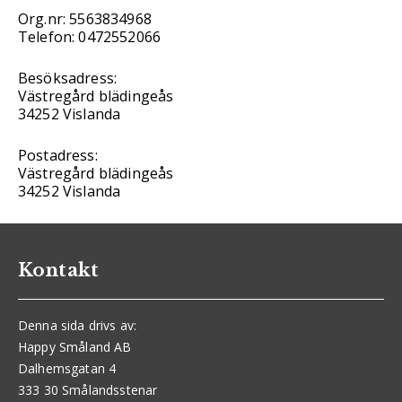
Org.nr: 5563834968
Telefon: 0472552066
Besöksadress:
Västregård blädingeås
34252 Vislanda
Postadress:
Västregård blädingeås
34252 Vislanda
Kontakt
Denna sida drivs av:
Happy Småland AB
Dalhemsgatan 4
333 30 Smålandsstenar