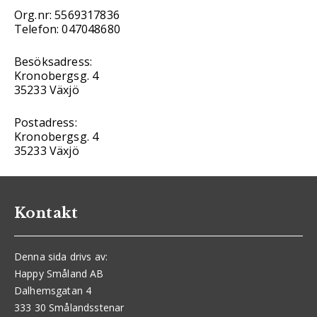
Org.nr: 5569317836
Telefon: 047048680
Besöksadress:
Kronobergsg. 4
35233 Växjö
Postadress:
Kronobergsg. 4
35233 Växjö
Kontakt
Denna sida drivs av:
Happy Småland AB
Dalhemsgatan 4
333 30 Smålandsstenar