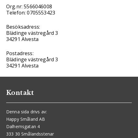
Org.nr: 5566046008
Telefon: 0705553423
Besöksadress:
Blädinge västregård 3
34291 Alvesta
Postadress:
Blädinge västregård 3
34291 Alvesta
Kontakt
Denna sida drivs av:
Happy Småland AB
Dalhemsgatan 4
333 30 Smålandsstenar