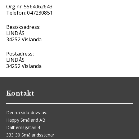
Org.nr: 5564062643
Telefon: 047230851
Besöksadress:
LINDÅS
34252 Vislanda
Postadress:
LINDÅS
34252 Vislanda
Kontakt
Denna sida drivs av:
Happy Småland AB
Dalhemsgatan 4
333 30 Smålandsstenar