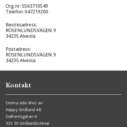
Org.nr: 5563710549
Telefon: 047219200
Besöksadress:
ROSENLUNDSVÄGEN 9
34235 Alvesta
Postadress:
ROSENLUNDSVÄGEN 9
34235 Alvesta
Kontakt
Denna sida drivs av:
Happy Småland AB
Dalhemsgatan 4
333 30 Smålandsstenar