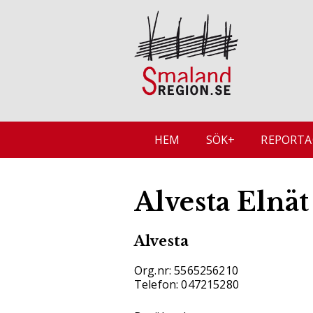
HEM
SÖK+
REPORTA
Alvesta Elnä
Alvesta
Org.nr: 5565256210
Telefon: 047215280