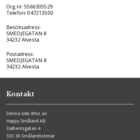
Org.nr: 5566305529
Telefon: 047213500
Besöksadress:
SMEDJEGATAN 8
34232 Alvesta
Postadress:
SMEDJEGATAN 8
34232 Alvesta
Kontakt
Denna sida drivs av:
Happy Småland AB
Dalhemsgatan 4
333 30 Smålandsstenar