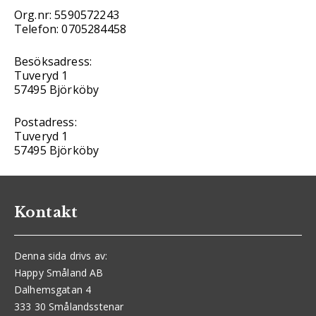
Org.nr: 5590572243
Telefon: 0705284458
Besöksadress:
Tuveryd 1
57495 Björköby
Postadress:
Tuveryd 1
57495 Björköby
Kontakt
Denna sida drivs av:
Happy Småland AB
Dalhemsgatan 4
333 30 Smålandsstenar