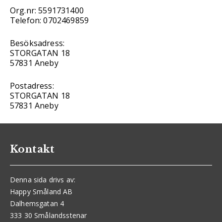
Org.nr: 5591731400
Telefon: 0702469859
Besöksadress:
STORGATAN 18
57831 Aneby
Postadress:
STORGATAN 18
57831 Aneby
Kontakt
Denna sida drivs av:
Happy Småland AB
Dalhemsgatan 4
333 30 Smålandsstenar