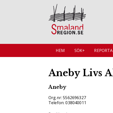
HEM
SÖK+
REPORTA
Aneby Livs A
Aneby
Org.nr: 5562696327
Telefon: 038040011