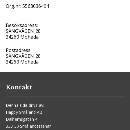
Org.nr: 5568036494
Besöksadress:
SÅNGVÄGEN 28
34260 Moheda
Postadress:
SÅNGVÄGEN 28
34260 Moheda
Kontakt
Denna sida drivs av:
Happy Småland AB
Dalhemsgatan 4
333 30 Smålandsstenar