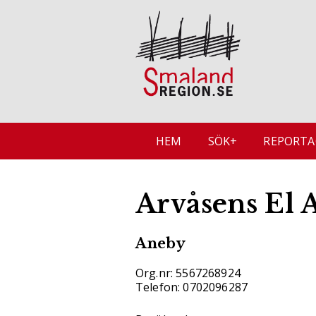
HEM
SÖK+
REPORTA
Arvåsens El 
Aneby
Org.nr: 5567268924
Telefon: 0702096287