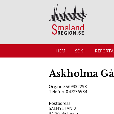
HEM
SÖK+
REPORTA
Askholma Gå
Org.nr: 5569332298
Telefon: 047236534
Postadress:
SÄLHYLTAN 2
34252 Vislanda