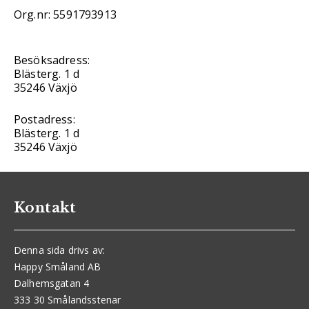
Org.nr: 5591793913
Besöksadress:
Blästerg. 1 d
35246 Växjö
Postadress:
Blästerg. 1 d
35246 Växjö
Kontakt
Denna sida drivs av:
Happy Småland AB
Dalhemsgatan 4
333 30 Smålandsstenar