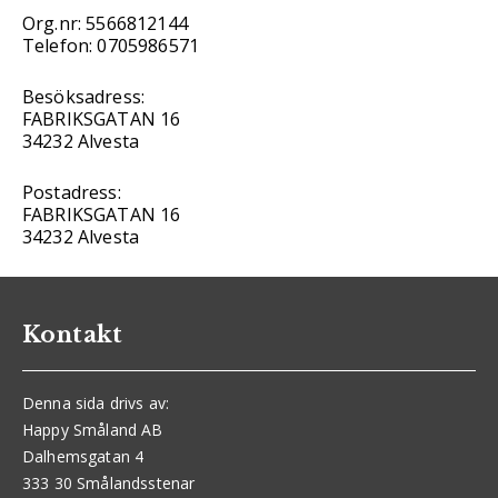
Org.nr: 5566812144
Telefon: 0705986571
Besöksadress:
FABRIKSGATAN 16
34232 Alvesta
Postadress:
FABRIKSGATAN 16
34232 Alvesta
Kontakt
Denna sida drivs av:
Happy Småland AB
Dalhemsgatan 4
333 30 Smålandsstenar