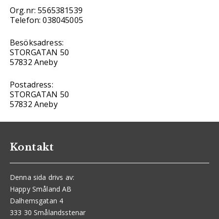
Org.nr: 5565381539
Telefon: 038045005
Besöksadress:
STORGATAN 50
57832 Aneby
Postadress:
STORGATAN 50
57832 Aneby
Kontakt
Denna sida drivs av:
Happy Småland AB
Dalhemsgatan 4
333 30 Smålandsstenar