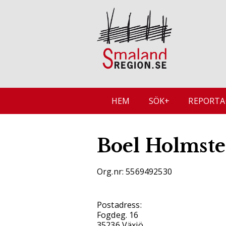
HEM
SÖK+
REPORTA
Boel Holmste
Org.nr: 5569492530
Postadress:
Fogdeg. 16
35236 Växjö