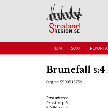
HEM
SÖK+
REPORTA
Brunefall s:4
Org.nr: 5590513759
Postadress:
Prosttorp 6
57596 Eksjö