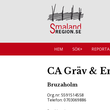
HEM
SÖK+
REPORTA
CA Gräv & E
Bruzaholm
Org.nr: 5591514558
Telefon: 0703069886