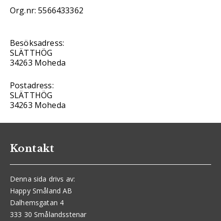
Org.nr: 5566433362
Besöksadress:
SLÄTTHÖG
34263 Moheda
Postadress:
SLÄTTHÖG
34263 Moheda
Kontakt
Denna sida drivs av:
Happy Småland AB
Dalhemsgatan 4
333 30 Smålandsstenar