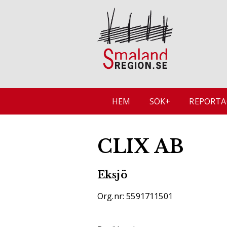
HEM
SÖK+
REPORTA
CLIX AB
Eksjö
Org.nr: 5591711501