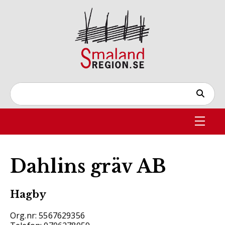
Dahlins gräv AB
Hagby
Org.nr: 5567629356