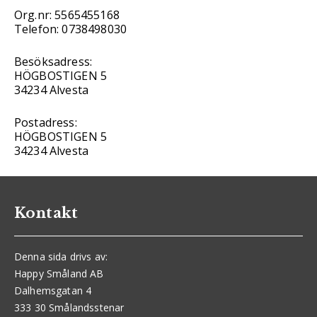
Org.nr: 5565455168
Telefon: 0738498030
Besöksadress:
HÖGBOSTIGEN 5
34234 Alvesta
Postadress:
HÖGBOSTIGEN 5
34234 Alvesta
Kontakt
Denna sida drivs av:
Happy Småland AB
Dalhemsgatan 4
333 30 Smålandsstenar