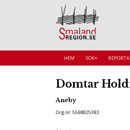
HEM
SÖK+
REPORTA
Domtar Hold
Aneby
Org.nr: 5568825383