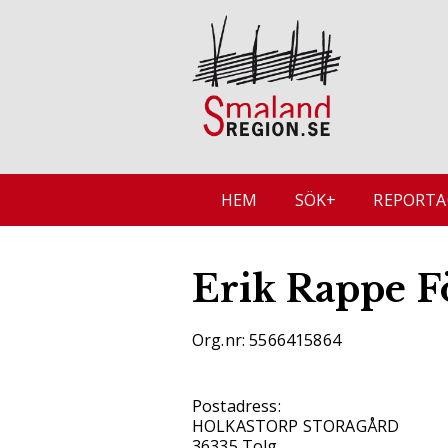
HEM
SÖK+
REPORTA
Erik Rappe F
Org.nr: 5566415864
Postadress:
HOLKASTORP STORAGÅRD
36335 Tolg