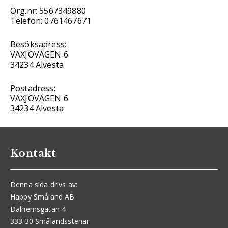
Org.nr: 5567349880
Telefon: 0761467671
Besöksadress:
VÄXJÖVÄGEN 6
34234 Alvesta
Postadress:
VÄXJÖVÄGEN 6
34234 Alvesta
Kontakt
Denna sida drivs av:
Happy Småland AB
Dalhemsgatan 4
333 30 Smålandsstenar