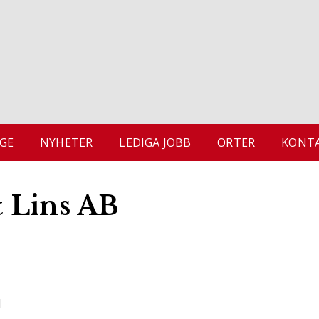
GE
NYHETER
LEDIGA JOBB
ORTER
KONTA
 Lins AB
1