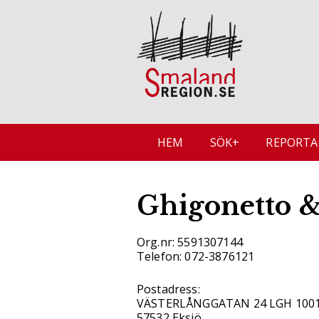
HEM
SÖK+
REPORTA
Ghigonetto &
Org.nr: 5591307144
Telefon: 072-3876121
Postadress:
VÄSTERLÅNGGATAN 24 LGH 100
57532 Eksjö