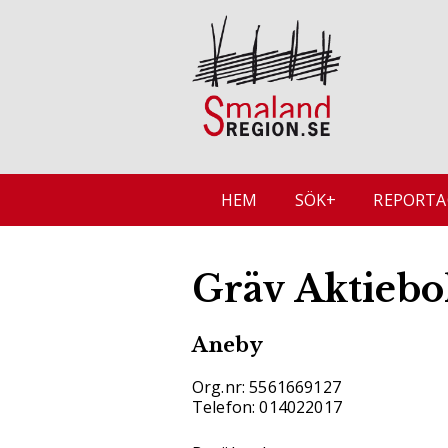
HEM
SÖK+
REPORTA
Gräv Aktiebo
Aneby
Org.nr: 5561669127
Telefon: 014022017