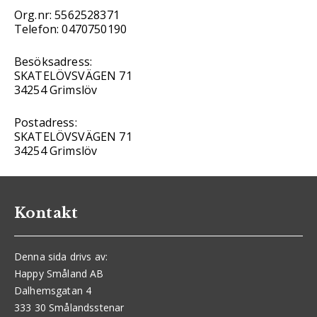
Org.nr: 5562528371
Telefon: 0470750190
Besöksadress:
SKATELÖVSVÄGEN 71
34254 Grimslöv
Postadress:
SKATELÖVSVÄGEN 71
34254 Grimslöv
Kontakt
Denna sida drivs av:
Happy Småland AB
Dalhemsgatan 4
333 30 Smålandsstenar