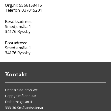
Org.nr: 5566158415
Telefon: 037015201
Besöksadress:
Smedjemåla 1
34176 Ryssby
Postadress:
Smedjemåla 1
34176 Ryssby
Kontakt
Denna sida drivs av:
Happy Småland AB
Dalhemsgatan 4
333 30 Smålandsstenar