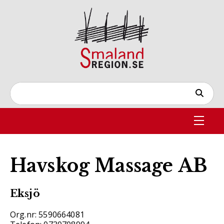
Havskog Massage AB
Eksjö
Org.nr: 5590664081