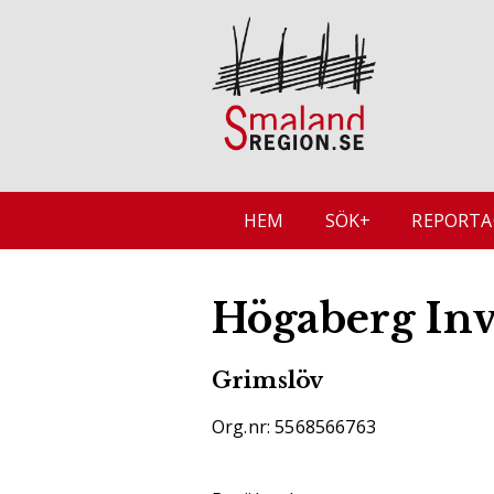
HEM
SÖK+
REPORTA
Högaberg Inv
Grimslöv
Org.nr: 5568566763