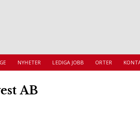
GE
NYHETER
LEDIGA JOBB
ORTER
KONTA
est AB