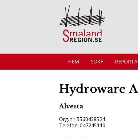
HEM
SÖK+
REPORTA
Hydroware 
Alvesta
Org.nr: 5560438524
Telefon: 047245110