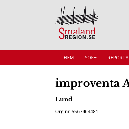
HEM
SÖK+
REPORTA
improventa 
Lund
Org.nr: 5567464481