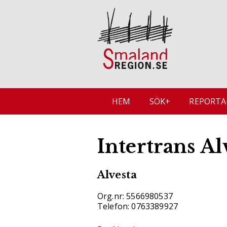
HEM
SÖK+
REPORTA
Intertrans Al
Alvesta
Org.nr: 5566980537
Telefon: 0763389927