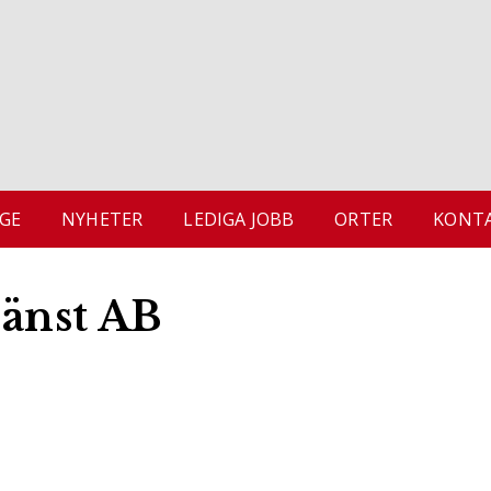
GE
NYHETER
LEDIGA JOBB
ORTER
KONTA
jänst AB