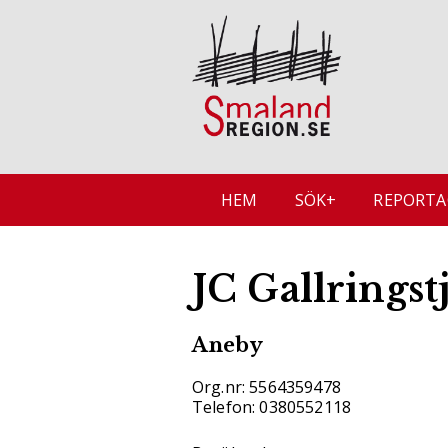
HEM
SÖK+
REPORTA
JC Gallringst
Aneby
Org.nr: 5564359478
Telefon: 0380552118