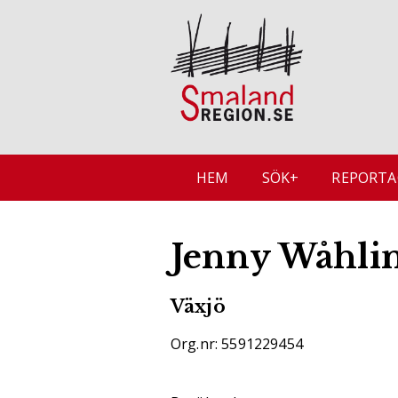
HEM
SÖK+
REPORTA
Jenny Wåhli
Växjö
Org.nr: 5591229454