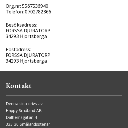
Org.nr: 5567536940
Telefon: 0702782366
Besöksadress:
FORSSA DJURATORP
34293 Hjortsberga
Postadress:
FORSSA DJURATORP
34293 Hjortsberga
Kontakt
Denna sida drivs av:
Happy Småland AB
Dalhemsgatan 4
333 30 Smålandsstenar