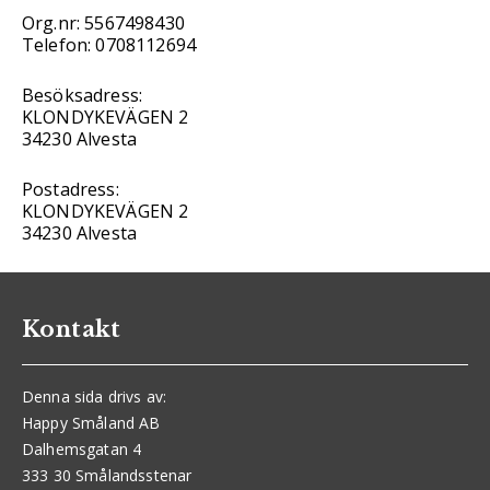
Org.nr: 5567498430
Telefon: 0708112694
Besöksadress:
KLONDYKEVÄGEN 2
34230 Alvesta
Postadress:
KLONDYKEVÄGEN 2
34230 Alvesta
Kontakt
Denna sida drivs av:
Happy Småland AB
Dalhemsgatan 4
333 30 Smålandsstenar