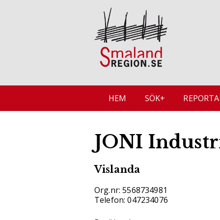
HEM
SÖK+
REPORTA
JONI Industr
Vislanda
Org.nr: 5568734981
Telefon: 047234076