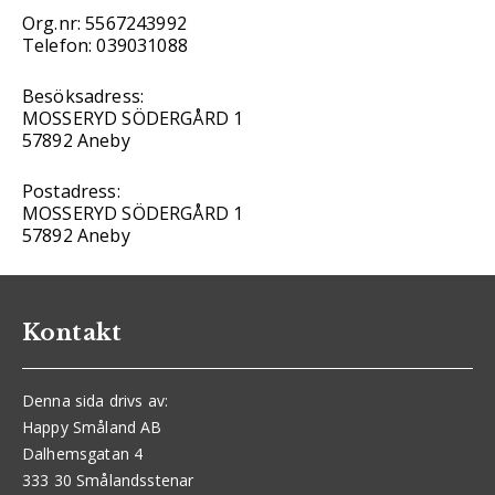
Org.nr: 5567243992
Telefon: 039031088
Besöksadress:
MOSSERYD SÖDERGÅRD 1
57892 Aneby
Postadress:
MOSSERYD SÖDERGÅRD 1
57892 Aneby
Kontakt
Denna sida drivs av:
Happy Småland AB
Dalhemsgatan 4
333 30 Smålandsstenar