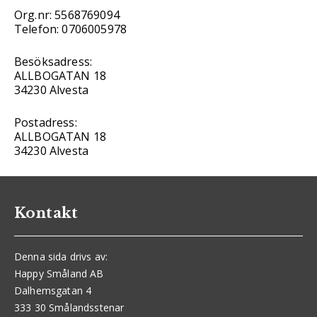
Org.nr: 5568769094
Telefon: 0706005978
Besöksadress:
ALLBOGATAN 18
34230 Alvesta
Postadress:
ALLBOGATAN 18
34230 Alvesta
Kontakt
Denna sida drivs av:
Happy Småland AB
Dalhemsgatan 4
333 30 Smålandsstenar