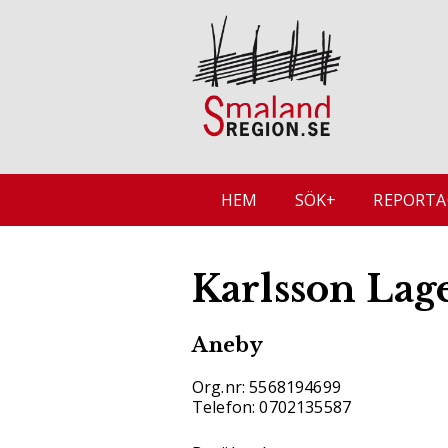
HEM
SÖK+
REPORTA
Karlsson Lag
Aneby
Org.nr: 5568194699
Telefon: 0702135587