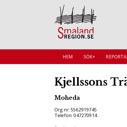
HEM
SÖK+
REPORTA
Kjellssons Tr
Moheda
Org.nr: 5562919745
Telefon: 047270914