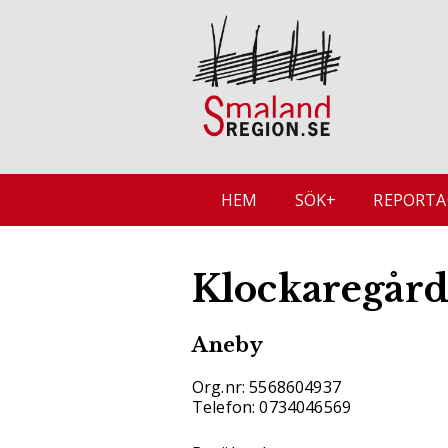
HEM
SÖK+
REPORTA
Klockaregård
Aneby
Org.nr: 5568604937
Telefon: 0734046569