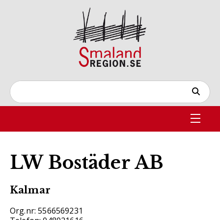
LW Bostäder AB
Kalmar
Org.nr: 5566569231