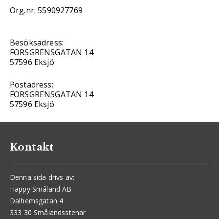
Org.nr: 5590927769
Besöksadress:
FORSGRENSGATAN 14
57596 Eksjö
Postadress:
FORSGRENSGATAN 14
57596 Eksjö
Kontakt
Denna sida drivs av:
Happy Småland AB
Dalhemsgatan 4
333 30 Smålandsstenar