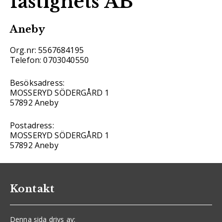
fastighets AB
Aneby
Org.nr: 5567684195
Telefon: 0703040550
Besöksadress:
MOSSERYD SÖDERGÅRD 1
57892 Aneby
Postadress:
MOSSERYD SÖDERGÅRD 1
57892 Aneby
Kontakt
Denna sida drivs av: